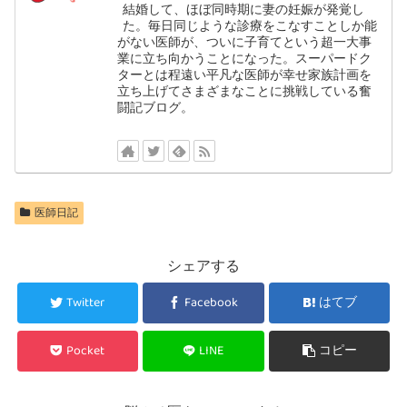
結婚して、ほぼ同時期に妻の妊娠が発覚し
た。毎日同じような診療をこなすことしか能
がない医師が、ついに子育てという超一大事
業に立ち向かうことになった。スーパードク
ターとは程遠い平凡な医師が幸せ家族計画を
立ち上げてさまざまなことに挑戦している奮
闘記ブログ。
医師日記
シェアする
Twitter
Facebook
はてブ
Pocket
LINE
コピー