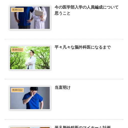
今の医学部入学の人員編成について
医師日記
思うこと
平々凡々な脳外科医になるまで
医師日記
当直明け
医師日記
平凡脳外科医のマイホーム計画